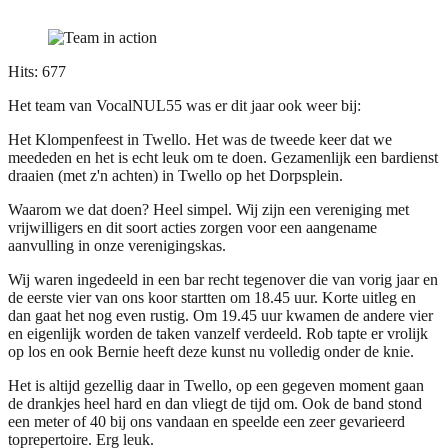
Hits: 677
Het team van VocalNUL55 was er dit jaar ook weer bij:
Het Klompenfeest in Twello. Het was de tweede keer dat we
meededen en het is echt leuk om te doen. Gezamenlijk een bardienst
draaien (met z'n achten) in Twello op het Dorpsplein.
Waarom we dat doen? Heel simpel. Wij zijn een vereniging met
vrijwilligers en dit soort acties zorgen voor een aangename
aanvulling in onze verenigingskas.
Wij waren ingedeeld in een bar recht tegenover die van vorig jaar en
de eerste vier van ons koor startten om 18.45 uur. Korte uitleg en
dan gaat het nog even rustig. Om 19.45 uur kwamen de andere vier
en eigenlijk worden de taken vanzelf verdeeld. Rob tapte er vrolijk
op los en ook Bernie heeft deze kunst nu volledig onder de knie.
Het is altijd gezellig daar in Twello, op een gegeven moment gaan
de drankjes heel hard en dan vliegt de tijd om. Ook de band stond
een meter of 40 bij ons vandaan en speelde een zeer gevarieerd
toprepertoire. Erg leuk.