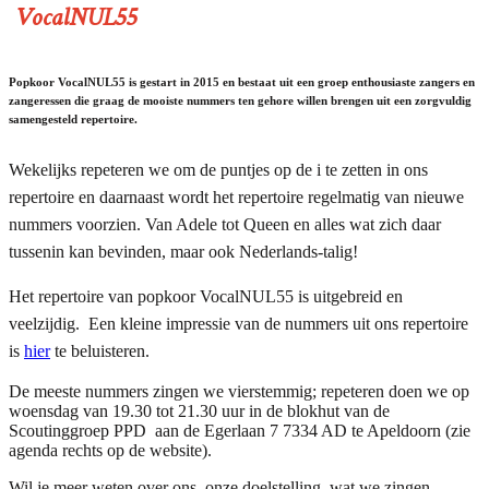
VocalNUL55
Popkoor VocalNUL55 is gestart in 2015 en bestaat uit een groep enthousiaste zangers en
zangeressen die graag de mooiste nummers ten
gehore willen brengen uit een zorgvuldig
samengesteld repertoire.
Wekelijks
repeteren we om de puntjes op de i te zetten in ons
repertoire en daarnaast wordt het
repertoire regelmatig van nieuwe
nummers voorzien. Van Adele tot Queen en alles wat zich daar
tussenin kan bevinden, maar ook Nederlands-talig!
Het repertoire van popkoor VocalNUL55 is uitgebreid en
veelzijdig. Een kleine impressie van de nummers uit ons repertoire
is
hier
te beluisteren.
De meeste nummers zingen we vierstemmig; repeteren doen we op
woensdag van 19.30 tot 21.30 uur in de blokhut van de
Scoutinggroep PPD aan de Egerlaan 7 7334 AD te Apeldoorn (zie
agenda rechts op de website).
Wil je meer weten over ons, onze doelstelling, wat we zingen,