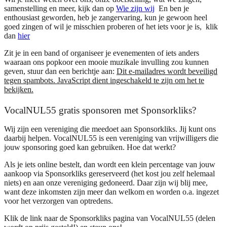
samenstelling en meer, kijk dan op
Wie zijn wij
En ben je
enthousiast geworden, heb je zangervaring, kun je gewoon heel
goed zingen of wil je misschien proberen of het iets voor je is, klik
dan
hier
Zit je in een band of organiseer je evenementen of iets anders
waaraan ons popkoor een mooie muzikale invulling zou kunnen
geven, stuur dan een berichtje aan:
Dit e-mailadres wordt beveiligd
tegen spambots. JavaScript dient ingeschakeld te zijn om het te
bekijken.
VocalNUL55 gratis sponsoren met Sponsorkliks?
Wij zijn een vereniging die meedoet aan Sponsorkliks. Jij kunt ons
daarbij helpen. VocalNUL55 is een vereniging van vrijwilligers die
jouw sponsoring goed kan gebruiken. Hoe dat werkt?
Als je iets online bestelt, dan wordt een klein percentage van jouw
aankoop via Sponsorkliks gereserveerd (het kost jou zelf helemaal
niets) en aan onze vereniging gedoneerd. Daar zijn wij blij mee,
want deze inkomsten zijn meer dan welkom en worden o.a. ingezet
voor het verzorgen van optredens.
Klik de link naar de Sponsorkliks pagina van VocalNUL55 (delen