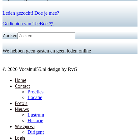
Leden gezocht! Doe je mee?
Gedichten van TeeBee 📖
Zoeken
We hebben geen gasten en geen leden online
© 2026 Vocalnul55.nl design by RvG
Home
Contact
Proefles
Locatie
Foto's
Nieuws
Lustrum
Historie
Wie zijn wij
Dirigent
Login