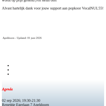
wordt op prijs gesteld!) en steun ons!
Alvast hartelijk dank voor jouw support aan popkoor VocalNUL55!
Apeldoorn - Updated: 01 juni 2026
Agenda
02 sep 2026
;
19:30
-
21:30
Repetitie Egerlaan 7 Apeldoorn